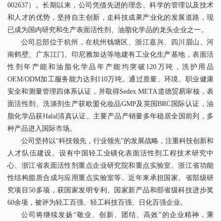
002637）。长期以来，公司凭借先进的理念、科学的管理以及技术
和人才的优势，坚持自主创新，走科技成果产业化的发展道路，现
已成为国内研究和生产表面活性剂、油脂化学品的龙头企业之一。
公司总部位于杭州，在杭州钱塘区、浙江嘉兴、四川眉山、河
南鹤壁、广东江门、印尼雅加达等地建有工业化生产基地，表面活
性剂
年产能
和油脂化学品年产能均突破120万吨
，
洗护用品
OEM/ODM
加工服务能力达到
110
万吨。通过质量、环境、职业健康
安全和测量管理四体系认证，并取得
Sedex META
道德贸易审核，表
面活性剂、洗涤剂生产获欧盟化妆品GMP及英国
BRC
国际认证，油
脂化学品获Hala
l
清真认证。主要产品产销量多年稳居全国前列，多
种产品进入国际市场。
公司坚持以“科技领先，行业领先”的发展战略，注重科技创新和
人才队伍建设。设有中国轻工业磺化表面活性剂工程技术研究中
心、浙江省表面活性剂重点企业研究院和重点实验室、浙江省功能
性结构脂质合成与应用重点实验室等。近年来承担国家、省部级研
究项目50多项，获国家发明专利、国家新产品和部省级科技进步奖
60余项
，
被评为轻工百强、轻工科技百强、日化百强企业。
公司将继续发扬“敬业、创新、团结、高效”的企业精神，秉