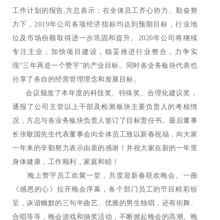
工作计划的报告,方总表示：在全体员工齐心协力、勤奋努
力下，2019年公司各项经济指标均达到预期目标，行业地
位及市场份额取得进一步巩固和提升。2020年公司将继续
专注主业，加快项目建设，稳妥推进行业整合，力争实
现“三年再造一个赞宇”的产业目标。同时各业务板块代表也
分享了各自的经营管理理念和发展目标。
会议颁发了本年度的科技奖、特殊奖、合理化建议奖，
通报了公司主管以上干部及检测板块主要负责人的考核情
况，方总与各业务板块负责人签订了目标责任书。最后董事
长张敬国先生代表董事会向全体员工致以新春祝福，向大家
一年来的辛勤努力表示由衷的感谢！并祝大家在新的一年里
身体健康，工作顺利，家庭和睦！
晚上赞宇员工欢聚一堂，共度迎新春联欢晚会。一曲
《感恩的心》拉开晚会序幕，各个部门员工的节目精彩纷
呈，诙谐幽默的三句半曲艺、优雅的男生独唱，还有街舞、
合唱等等，晚会游戏和抽奖活动，不断掀起晚会的高潮。晚