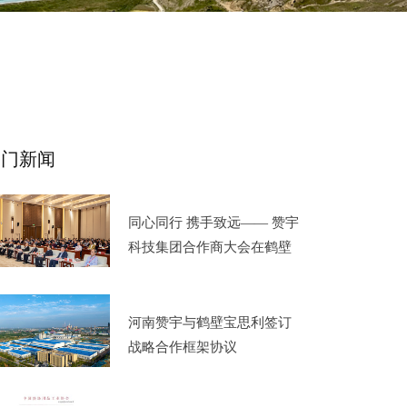
热门新闻
同心同行 携手致远—— 赞宇
科技集团合作商大会在鹤壁
成功举办
河南赞宇与鹤壁宝思利签订
战略合作框架协议