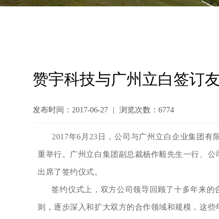
赞宇科技与广州立白签订
发布时间：2017-06-27
|
浏览次数：6774
2017年6月23日，公司与广州立白企业集团
重举行。广州立白集团副总裁杨作毅先生一行、公
出席了签约仪式。
签约仪式上，双方公司领导回顾了十多年来的合
则，逐步深入和扩大双方的合作领域和规模，这些