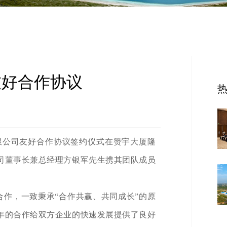
友好合作协议
有限公司友好合作协议签约仪式在赞宇大厦隆
司董事长兼总经理方银军先生携其团队成员
作，一致秉承“合作共赢、共同成长”的原
年的合作给双方企业的快速发展提供了良好