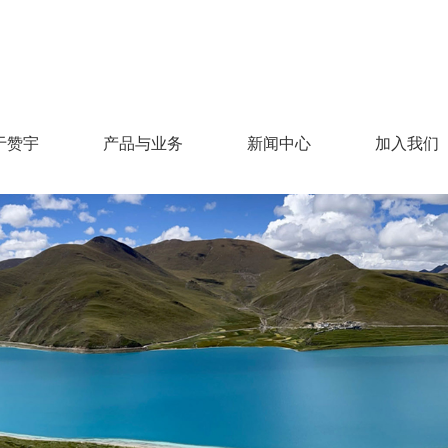
于赞宇
产品与业务
新闻中心
加入我们