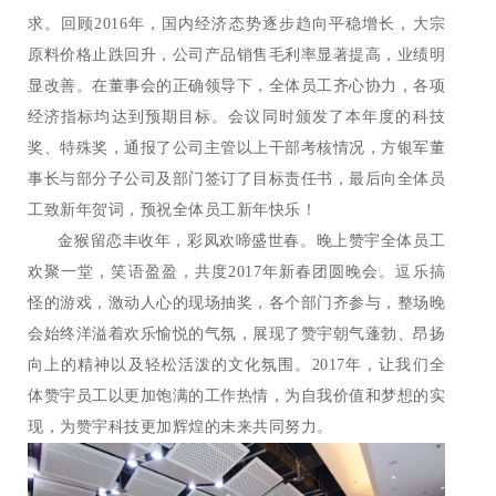
求。回顾2016年，国内经济态势逐步趋向平稳增长，大宗
原料价格止跌回升，公司产品销售毛利率显著提高，业绩明
显改善。在董事会的正确领导下，全体员工齐心协力，各项
经济指标均达到预期目标。会议同时颁发了本年度的科技
奖、特殊奖，通报了公司主管以上干部考核情况，方银军董
事长与部分子公司及部门签订了目标责任书，最后向全体员
工致新年贺词，预祝全体员工新年快乐！
金猴留恋丰收年，彩凤欢啼盛世春。晚上赞宇全体员工
欢聚一堂，笑语盈盈，共度2017年新春团圆晚会。逗乐搞
怪的游戏，激动人心的现场抽奖，各个部门齐参与，整场晚
会始终洋溢着欢乐愉悦的气氛，展现了赞宇朝气蓬勃、昂扬
向上的精神以及轻松活泼的文化氛围。2017年，让我们全
体赞宇员工以更加饱满的工作热情，为自我价值和梦想的实
现，为赞宇科技更加辉煌的未来共同努力。